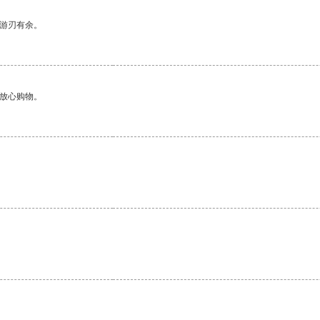
中游刃有余。
够放心购物。