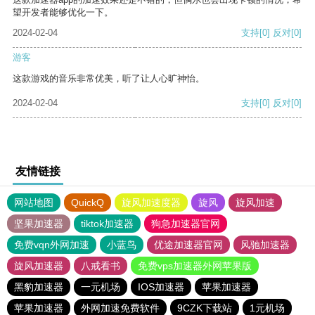
望开发者能够优化一下。
2024-02-04
支持
[0]
反对
[0]
游客
这款游戏的音乐非常优美，听了让人心旷神怡。
2024-02-04
支持
[0]
反对
[0]
友情链接
网站地图
QuickQ
旋风加速度器
旋风
旋风加速
坚果加速器
tiktok加速器
狗急加速器官网
免费vqn外网加速
小蓝鸟
优途加速器官网
风驰加速器
旋风加速器
八戒看书
免费vps加速器外网苹果版
黑豹加速器
一元机场
IOS加速器
苹果加速器
苹果加速器
外网加速免费软件
9CZK下载站
1元机场