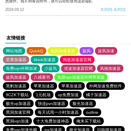
悉操作。我不用看说明书，就可以轻松使用这款app。
2024-03-12
支持
[0]
反对
[0]
友情链接
网站地图
QuickQ
旋风加速度器
旋风
旋风加速
坚果加速器
tiktok加速器
狗急加速器官网
免费vqn外网加速
小蓝鸟
优途加速器官网
风驰加速器
旋风加速器
八戒看书
免费vps加速器外网苹果版
黑豹加速器
苹果加速器
苹果加速器
外网加速免费软件
9CZK下载站
1元机场
vp免费加速
橘子加速器
极光vp加速器
快连pvn加速器
极光加速器
黑洞加速官网
每天试用一小时加速器
outline
黑洞vqn加速
十大免费加速神器
俺来买下载站
免费vqn加速外网
ins加速器
极光加速器
闪电猫加速器