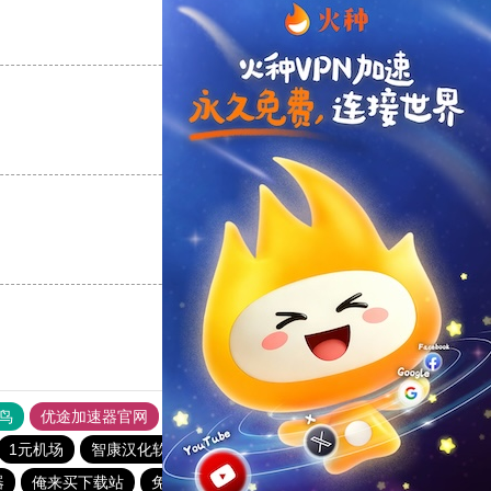
支持
[0]
反对
[0]
支持
[0]
反对
[0]
支持
[0]
反对
[0]
鸟
优途加速器官网
风驰加速器
旋风加速器
八戒看书
1元机场
智康汉化软件下载站
vp免费加速
橘子加速器
器
俺来买下载站
免费vqn加速外网
ins加速器