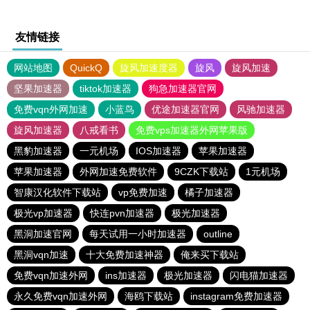
友情链接
网站地图
QuickQ
旋风加速度器
旋风
旋风加速
坚果加速器
tiktok加速器
狗急加速器官网
免费vqn外网加速
小蓝鸟
优途加速器官网
风驰加速器
旋风加速器
八戒看书
免费vps加速器外网苹果版
黑豹加速器
一元机场
IOS加速器
苹果加速器
苹果加速器
外网加速免费软件
9CZK下载站
1元机场
智康汉化软件下载站
vp免费加速
橘子加速器
极光vp加速器
快连pvn加速器
极光加速器
黑洞加速官网
每天试用一小时加速器
outline
黑洞vqn加速
十大免费加速神器
俺来买下载站
免费vqn加速外网
ins加速器
极光加速器
闪电猫加速器
永久免费vqn加速外网
海鸥下载站
instagram免费加速器