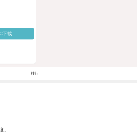
PC下载
排行
度。