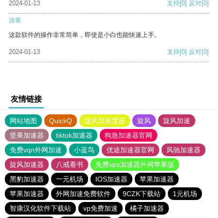
2024-01-13
支持
[0]
反对
[0]
游客
这款软件的操作非常简单，即使是小白也能快速上手。
2024-01-13
支持
[0]
反对
[0]
友情链接
网站地图
QuickQ
旋风加速度器
旋风
旋风加速
坚果加速器
tiktok加速器
狗急加速器官网
免费vqn外网加速
小蓝鸟
优途加速器官网
风驰加速器
旋风加速器
八戒看书
免费vps加速器外网苹果版
黑豹加速器
一元机场
IOS加速器
苹果加速器
苹果加速器
外网加速免费软件
9CZK下载站
1元机场
智康汉化软件下载站
vp免费加速
橘子加速器