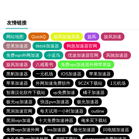
友情链接
网站地图
QuickQ
旋风加速度器
旋风
旋风加速
坚果加速器
tiktok加速器
狗急加速器官网
免费vqn外网加速
小蓝鸟
优途加速器官网
风驰加速器
旋风加速器
八戒看书
免费vps加速器外网苹果版
黑豹加速器
一元机场
IOS加速器
苹果加速器
苹果加速器
外网加速免费软件
9CZK下载站
1元机场
智康汉化软件下载站
vp免费加速
橘子加速器
极光vp加速器
快连pvn加速器
极光加速器
黑洞加速官网
每天试用一小时加速器
outline
黑洞vqn加速
十大免费加速神器
俺来买下载站
免费vqn加速外网
ins加速器
极光加速器
闪电猫加速器