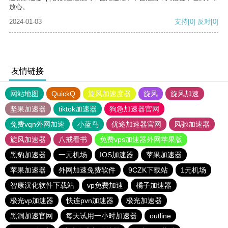
放心。
2024-01-03
支持
[0]
反对
[0]
友情链接
网站地图
QuickQ
旋风加速度器
旋风
旋风加速
坚果加速器
tiktok加速器
狗急加速器官网
免费vqn外网加速
小蓝鸟
优途加速器官网
风驰加速器
旋风加速器
八戒看书
免费vps加速器外网苹果版
黑豹加速器
一元机场
IOS加速器
苹果加速器
苹果加速器
外网加速免费软件
9CZK下载站
1元机场
智康汉化软件下载站
vp免费加速
橘子加速器
极光vp加速器
快连pvn加速器
极光加速器
黑洞加速官网
每天试用一小时加速器
outline