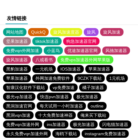
友情链接
网站地图
QuickQ
旋风加速度器
旋风
旋风加速
坚果加速器
tiktok加速器
狗急加速器官网
免费vqn外网加速
小蓝鸟
优途加速器官网
风驰加速器
旋风加速器
八戒看书
免费vps加速器外网苹果版
黑豹加速器
一元机场
IOS加速器
苹果加速器
苹果加速器
外网加速免费软件
9CZK下载站
1元机场
智康汉化软件下载站
vp免费加速
橘子加速器
极光vp加速器
快连pvn加速器
极光加速器
黑洞加速官网
每天试用一小时加速器
outline
黑洞vqn加速
十大免费加速神器
俺来买下载站
免费vqn加速外网
ins加速器
极光加速器
闪电猫加速器
永久免费vqn加速外网
海鸥下载站
instagram免费加速器