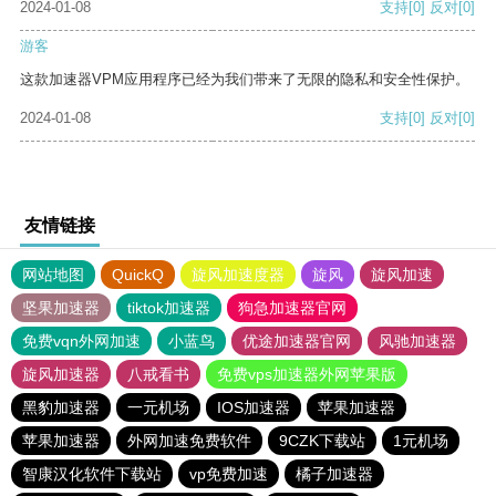
2024-01-08
支持
[0]
反对
[0]
游客
这款加速器VPM应用程序已经为我们带来了无限的隐私和安全性保护。
2024-01-08
支持
[0]
反对
[0]
友情链接
网站地图
QuickQ
旋风加速度器
旋风
旋风加速
坚果加速器
tiktok加速器
狗急加速器官网
免费vqn外网加速
小蓝鸟
优途加速器官网
风驰加速器
旋风加速器
八戒看书
免费vps加速器外网苹果版
黑豹加速器
一元机场
IOS加速器
苹果加速器
苹果加速器
外网加速免费软件
9CZK下载站
1元机场
智康汉化软件下载站
vp免费加速
橘子加速器