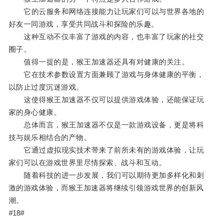
它的云服务和网络连接能力让玩家们可以与世界各地的
好友一同游戏，享受共同战斗和探险的乐趣。
这种互动不仅丰富了游戏的内容，也丰富了玩家的社交
圈子。
值得一提的是，猴王加速器还具有对健康的关注。
它在技术参数设置方面兼顾了游戏与身体健康的平衡，
以防止过度沉迷游戏。
这使得猴王加速器不仅可以提供游戏体验，还能保证玩
家的身心健康。
总体而言，猴王加速器不仅是一款游戏设备，更是将科
技与娱乐相结合的产物。
它通过虚拟现实技术带来了前所未有的游戏体验，让玩
家们可以在游戏世界里尽情探索、战斗和互动。
随着科技的进一步发展，我们可以期待更加多样化和刺
激的游戏体验，而猴王加速器将继续引领游戏世界的创新风
潮。
#18#