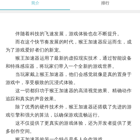
简介
排行
伴随着科技的飞速发展，游戏体验也在不断提升。
而在这个快节奏发展的时代，猴王加速器应运而生，成
为了游戏爱好者们的新宠。
猴王加速器运用了最新的虚拟现实技术，通过智能设备
和特殊感应器，将玩家们带入一个全新的游戏世界。
当玩家戴上猴王加速器，他们会感觉就像是真的置身于
游戏中，享受极致的沉浸式体验。
这一切都归功于猴王加速器的高清视觉效果、精确动作
追踪和真实的声音效果。
除了优秀的硬件技术外，猴王加速器还搭载了先进的游
戏引擎和强大的算法，以确保游戏流畅运行。
这不仅提供了更真实的游戏体验，还为开发者提供了更
多创作空间。
猴王加速器的另一个特点是多人合作游戏。