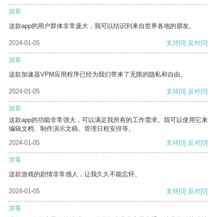
游客
这款app的用户群体非常庞大，我可以结识到来自世界各地的朋友。
2024-01-05
支持
[0]
反对
[0]
游客
这款加速器VPM应用程序已经为我们带来了无限的隐私和自由。
2024-01-05
支持
[0]
反对
[0]
游客
这款app的功能非常强大，可以满足我所有的工作需求。我可以使用它来
编辑文档、制作演示文稿、管理日程安排等。
2024-01-05
支持
[0]
反对
[0]
游客
这款游戏的剧情非常感人，让我久久不能忘怀。
2024-01-05
支持
[0]
反对
[0]
游客