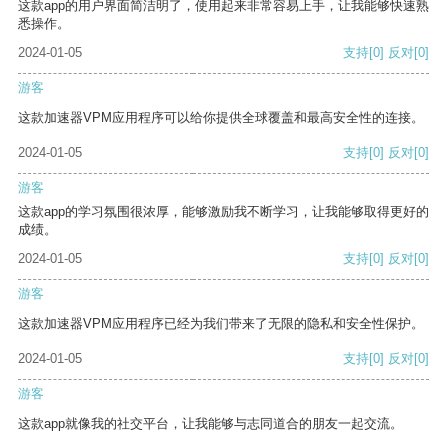
这款app的用户界面简洁明了，使用起来非常容易上手，让我能够快速熟
悉操作。
2024-01-05
支持
[0]
反对
[0]
游客
这款加速器VPM应用程序可以给你提供全球覆盖和最高安全性的连接。
2024-01-05
支持
[0]
反对
[0]
游客
这款app的学习氛围很浓厚，能够激励我不断学习，让我能够取得更好的
成绩。
2024-01-05
支持
[0]
反对
[0]
游客
这款加速器VPM应用程序已经为我们带来了无限的隐私和安全性保护。
2024-01-05
支持
[0]
反对
[0]
游客
这款app就像我的社交平台，让我能够与志同道合的朋友一起交流。