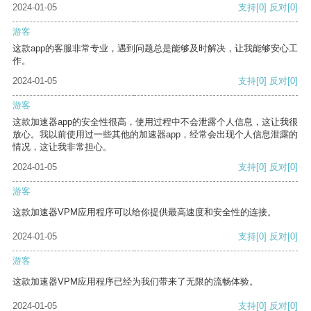
2024-01-05
支持
[0]
反对
[0]
游客
这款app的客服非常专业，遇到问题总是能够及时解决，让我能够安心工
作。
2024-01-05
支持
[0]
反对
[0]
游客
这款加速器app的安全性很高，使用过程中不会泄露个人信息，这让我很
放心。我以前使用过一些其他的加速器app，经常会出现个人信息泄露的
情况，这让我非常担心。
2024-01-05
支持
[0]
反对
[0]
游客
这款加速器VPM应用程序可以给你提供最高速度和安全性的连接。
2024-01-05
支持
[0]
反对
[0]
游客
这款加速器VPM应用程序已经为我们带来了无限的流畅体验。
2024-01-05
支持
[0]
反对
[0]