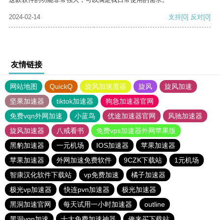
2024-02-14
支持
[0]
反对
[0]
友情链接
网站地图
QuickQ
旋风加速度器
旋风
旋风加速
坚果加速器
tiktok加速器
狗急加速器官网
免费vqn外网加速
小蓝鸟
优途加速器官网
风驰加速器
旋风加速器
八戒看书
免费vps加速器外网苹果版
黑豹加速器
一元机场
IOS加速器
苹果加速器
苹果加速器
外网加速免费软件
9CZK下载站
1元机场
智康汉化软件下载站
vp免费加速
橘子加速器
极光vp加速器
快连pvn加速器
极光加速器
黑洞加速官网
每天试用一小时加速器
outline
黑洞vqn加速
十大免费加速神器
俺来买下载站