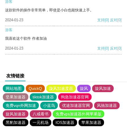
游客
这款软件的操作非常简单，即使是小白也能快速上手。
2024-01-23
支持
[0]
反对
[0]
游客
我喜欢这个软件 作者加油
2024-01-23
支持
[0]
反对
[0]
友情链接
网站地图
QuickQ
旋风加速度器
旋风
旋风加速
坚果加速器
tiktok加速器
狗急加速器官网
免费vqn外网加速
小蓝鸟
优途加速器官网
风驰加速器
旋风加速器
八戒看书
免费vps加速器外网苹果版
黑豹加速器
一元机场
IOS加速器
苹果加速器