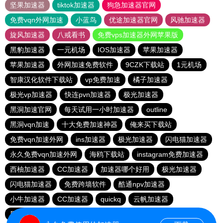
坚果加速器
tiktok加速器
狗急加速器官网
免费vqn外网加速
小蓝鸟
优途加速器官网
风驰加速器
旋风加速器
八戒看书
免费vps加速器外网苹果版
黑豹加速器
一元机场
IOS加速器
苹果加速器
苹果加速器
外网加速免费软件
9CZK下载站
1元机场
智康汉化软件下载站
vp免费加速
橘子加速器
极光vp加速器
快连pvn加速器
极光加速器
黑洞加速官网
每天试用一小时加速器
outline
黑洞vqn加速
十大免费加速神器
俺来买下载站
免费vqn加速外网
ins加速器
极光加速器
闪电猫加速器
永久免费vqn加速外网
海鸥下载站
instagram免费加速器
西柚加速器
CC加速器
加速器哪个好用
极光加速器
闪电猫加速器
免费跨墙软件
酷通npv加速器
小牛加速器
CC加速器
quickq
云帆加速器
黑洞vp永久加速器
极光vqn官网