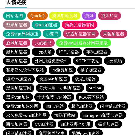
友情链接
网站地图
QuickQ
旋风加速度器
旋风
旋风加速
坚果加速器
tiktok加速器
狗急加速器官网
免费vqn外网加速
小蓝鸟
优途加速器官网
风驰加速器
旋风加速器
八戒看书
免费vps加速器外网苹果版
黑豹加速器
一元机场
IOS加速器
苹果加速器
苹果加速器
外网加速免费软件
9CZK下载站
1元机场
智康汉化软件下载站
vp免费加速
橘子加速器
极光vp加速器
快连pvn加速器
极光加速器
黑洞加速官网
每天试用一小时加速器
outline
黑洞vqn加速
十大免费加速神器
俺来买下载站
免费vqn加速外网
ins加速器
极光加速器
闪电猫加速器
永久免费vqn加速外网
海鸥下载站
instagram免费加速器
西柚加速器
CC加速器
加速器哪个好用
极光加速器
闪电猫加速器
免费跨墙软件
酷通npv加速器