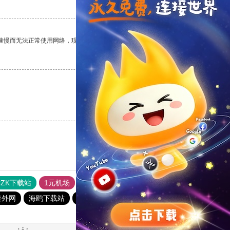
支持
[0]
反对
[0]
速慢而无法正常使用网络，现在有了这个app，我再也不用担心了。
支持
[0]
反对
[0]
支持
[0]
反对
[0]
CZK下载站
1元机场
vp免费加速
快连pvn加速器
速外网
海鸥下载站
西柚加速器
CC加速器