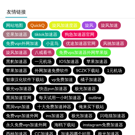
友情链接
网站地图
QuickQ
旋风加速度器
旋风
旋风加速
坚果加速器
tiktok加速器
狗急加速器官网
免费vqn外网加速
小蓝鸟
优途加速器官网
风驰加速器
旋风加速器
八戒看书
免费vps加速器外网苹果版
黑豹加速器
一元机场
IOS加速器
苹果加速器
苹果加速器
外网加速免费软件
9CZK下载站
1元机场
智康汉化软件下载站
vp免费加速
橘子加速器
极光vp加速器
快连pvn加速器
极光加速器
黑洞加速官网
每天试用一小时加速器
outline
黑洞vqn加速
十大免费加速神器
俺来买下载站
免费vqn加速外网
ins加速器
极光加速器
闪电猫加速器
永久免费vqn加速外网
海鸥下载站
instagram免费加速器
西柚加速器
CC加速器
加速器哪个好用
极光加速器