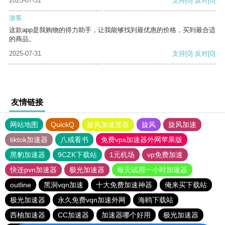
2025-07-31
支持
[0]
反对
[0]
游客
这款app是我购物的得力助手，让我能够找到最优惠的价格，买到最合适
的商品。
2025-07-31
支持
[0]
反对
[0]
友情链接
网站地图
QuickQ
旋风加速度器
旋风
旋风加速
tiktok加速器
八戒看书
免费vps加速器外网苹果版
黑豹加速器
9CZK下载站
1元机场
vp免费加速
快连pvn加速器
极光加速器
每天试用一小时加速器
outline
黑洞vqn加速
十大免费加速神器
俺来买下载站
极光加速器
永久免费vqn加速外网
海鸥下载站
西柚加速器
CC加速器
加速器哪个好用
极光加速器