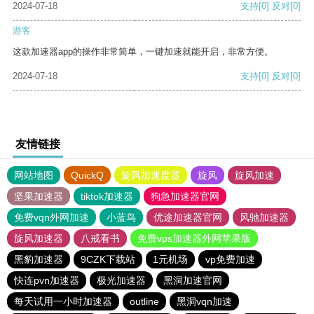
2024-07-18
支持
[0]
反对
[0]
游客
这款加速器app的操作非常简单，一键加速就能开启，非常方便。
2024-07-18
支持
[0]
反对
[0]
友情链接
网站地图
QuickQ
旋风加速度器
旋风
旋风加速
坚果加速器
tiktok加速器
狗急加速器官网
免费vqn外网加速
小蓝鸟
优途加速器官网
风驰加速器
旋风加速器
八戒看书
免费vps加速器外网苹果版
黑豹加速器
9CZK下载站
1元机场
vp免费加速
快连pvn加速器
极光加速器
黑洞加速官网
每天试用一小时加速器
outline
黑洞vqn加速