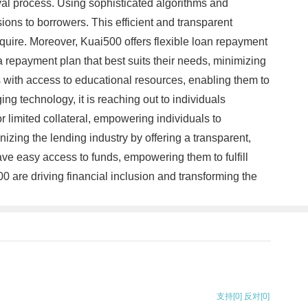
roval process. Using sophisticated algorithms and
ions to borrowers. This efficient and transparent
equire. Moreover, Kuai500 offers flexible loan repayment
 a repayment plan that best suits their needs, minimizing
s with access to educational resources, enabling them to
g technology, it is reaching out to individuals
r limited collateral, empowering individuals to
zing the lending industry by offering a transparent,
have easy access to funds, empowering them to fulfill
00 are driving financial inclusion and transforming the
支持
[0]
反对
[0]