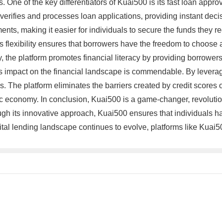
s. One of the key differentiators of Kuai500 is its fast loan app
verifies and processes loan applications, providing instant decis
nts, making it easier for individuals to secure the funds they r
This flexibility ensures that borrowers have the freedom to choose
, the platform promotes financial literacy by providing borrower
 impact on the financial landscape is commendable. By leveragin
s. The platform eliminates the barriers created by credit scores o
c economy. In conclusion, Kuai500 is a game-changer, revolutioni
rough its innovative approach, Kuai500 ensures that individuals 
gital lending landscape continues to evolve, platforms like Kuai5
。