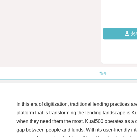
安
简介
In this era of digitization, traditional lending practice
platform that is transforming the lending landscape is 
when they need them the most. Kuai500 operates as a dig
gap between people and funds. With its user-friendly in