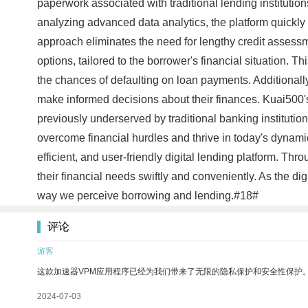
paperwork associated with traditional lending institution
analyzing advanced data analytics, the platform quickly 
approach eliminates the need for lengthy credit assessme
options, tailored to the borrower's financial situation. 
the chances of defaulting on loan payments. Additionally
make informed decisions about their finances. Kuai500's
previously underserved by traditional banking institution
overcome financial hurdles and thrive in today's dynami
efficient, and user-friendly digital lending platform. Th
their financial needs swiftly and conveniently. As the di
way we perceive borrowing and lending.#18#
评论
游客
这款加速器VPM应用程序已经为我们带来了无限的隐私保护和安全性保护
2024-07-03