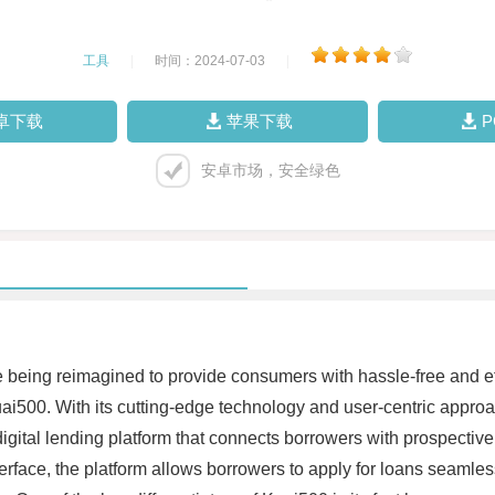
工具
|
时间：2024-07-03
|
卓下载
苹果下载
安卓市场，安全绿色
s are being reimagined to provide consumers with hassle-free and e
Kuai500. With its cutting-edge technology and user-centric appro
ital lending platform that connects borrowers with prospective l
terface, the platform allows borrowers to apply for loans seaml