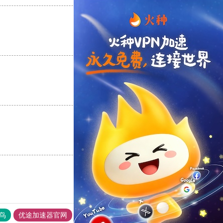
支持
[0]
反对
[0]
支持
[0]
反对
[0]
支持
[0]
反对
[0]
鸟
优途加速器官网
风驰加速器
旋风加速器
八戒看书