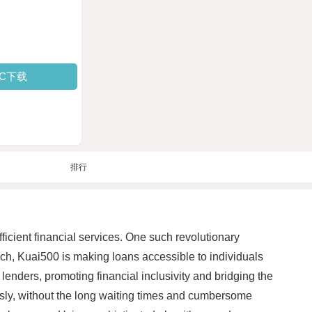
PC下载
排行
fficient financial services. One such revolutionary
ach, Kuai500 is making loans accessible to individuals
enders, promoting financial inclusivity and bridging the
essly, without the long waiting times and cumbersome