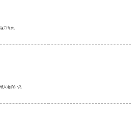
中游刃有余。
。
己感兴趣的知识。