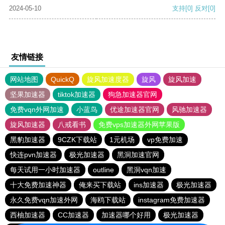
2024-05-10
支持
[0]
反对
[0]
友情链接
网站地图
QuickQ
旋风加速度器
旋风
旋风加速
坚果加速器
tiktok加速器
狗急加速器官网
免费vqn外网加速
小蓝鸟
优途加速器官网
风驰加速器
旋风加速器
八戒看书
免费vps加速器外网苹果版
黑豹加速器
9CZK下载站
1元机场
vp免费加速
快连pvn加速器
极光加速器
黑洞加速官网
每天试用一小时加速器
outline
黑洞vqn加速
十大免费加速神器
俺来买下载站
ins加速器
极光加速器
永久免费vqn加速外网
海鸥下载站
instagram免费加速器
西柚加速器
CC加速器
加速器哪个好用
极光加速器