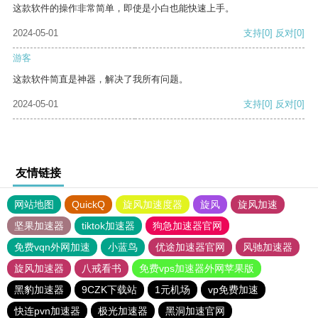
这款软件的操作非常简单，即使是小白也能快速上手。
2024-05-01
支持
[0]
反对
[0]
游客
这款软件简直是神器，解决了我所有问题。
2024-05-01
支持
[0]
反对
[0]
友情链接
网站地图
QuickQ
旋风加速度器
旋风
旋风加速
坚果加速器
tiktok加速器
狗急加速器官网
免费vqn外网加速
小蓝鸟
优途加速器官网
风驰加速器
旋风加速器
八戒看书
免费vps加速器外网苹果版
黑豹加速器
9CZK下载站
1元机场
vp免费加速
快连pvn加速器
极光加速器
黑洞加速官网