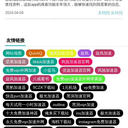
查找资料，这款app的搜索功能非常强大，能够快速找到我需要的信息。
2024-04-04
支持
[0]
反对
[0]
友情链接
网站地图
QuickQ
旋风加速度器
旋风
旋风加速
坚果加速器
tiktok加速器
狗急加速器官网
免费vqn外网加速
小蓝鸟
优途加速器官网
风驰加速器
旋风加速器
八戒看书
免费vps加速器外网苹果版
黑豹加速器
9CZK下载站
1元机场
vp免费加速
快连pvn加速器
极光加速器
黑洞加速官网
每天试用一小时加速器
outline
黑洞vqn加速
十大免费加速神器
俺来买下载站
ins加速器
极光加速器
永久免费vqn加速外网
海鸥下载站
instagram免费加速器