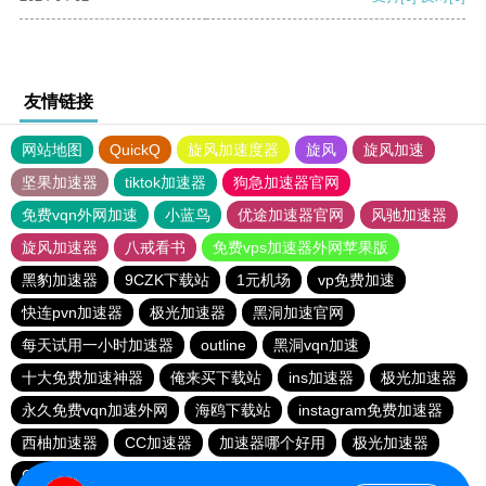
友情链接
网站地图
QuickQ
旋风加速度器
旋风
旋风加速
坚果加速器
tiktok加速器
狗急加速器官网
免费vqn外网加速
小蓝鸟
优途加速器官网
风驰加速器
旋风加速器
八戒看书
免费vps加速器外网苹果版
黑豹加速器
9CZK下载站
1元机场
vp免费加速
快连pvn加速器
极光加速器
黑洞加速官网
每天试用一小时加速器
outline
黑洞vqn加速
十大免费加速神器
俺来买下载站
ins加速器
极光加速器
永久免费vqn加速外网
海鸥下载站
instagram免费加速器
西柚加速器
CC加速器
加速器哪个好用
极光加速器
CC加速器
quickq
云帆加速器
极光vqn官网